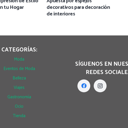
presión de Estilo
Apuesta por espejos
en tu Hogar
decorativos para decoración
de interiores
CATEGORÍAS:
Moda
SÍGUENOS EN NUE
Eventos de Moda
REDES SOCIALE
Belleza
Viajes
Gastronomía
Ocio
Tienda