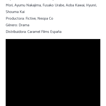
Mori, Ayumu Nakajima, Fusako Urabe, Aoba Kawai, Hyunri,
Shouma Kai
Productora: Fictive, Neopa Co
Género: Drama
Distribuidora: Caramel Films España