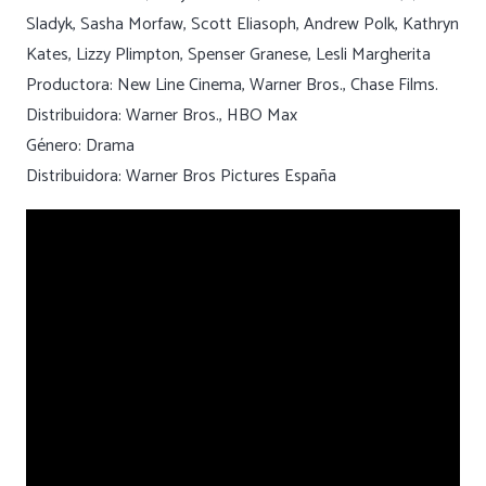
Sladyk, Sasha Morfaw, Scott Eliasoph, Andrew Polk, Kathryn
Kates, Lizzy Plimpton, Spenser Granese, Lesli Margherita
Productora: New Line Cinema, Warner Bros., Chase Films.
Distribuidora: Warner Bros., HBO Max
Género: Drama
Distribuidora: Warner Bros Pictures España