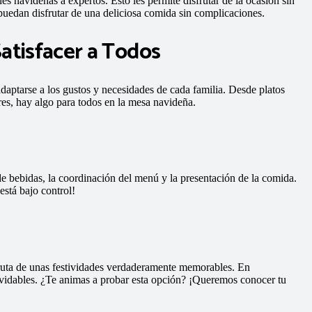
es navideñas a expertos. Esto les permite disfrutar de la ocasión sin
puedan disfrutar de una deliciosa comida sin complicaciones.
atisfacer a Todos
aptarse a los gustos y necesidades de cada familia. Desde platos
tres, hay algo para todos en la mesa navideña.
de bebidas, la coordinación del menú y la presentación de la comida.
 está bajo control!
fruta de unas festividades verdaderamente memorables. En
lvidables. ¿Te animas a probar esta opción? ¡Queremos conocer tu