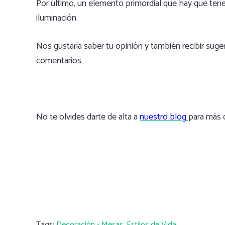
Por último, un elemento primordial que hay que tene
iluminación.
Nos gustaría saber tu opinión y también recibir suge
comentarios.
No te olvides darte de alta a
nuestro blog
para más d
Tags:
Decoración - Mesas
,
Estilos de Vida