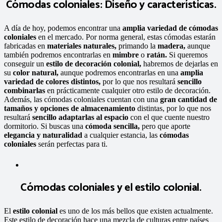
Cómodas coloniales: Diseño y características.
A día de hoy, podemos encontrar una
amplia variedad de
cómodas
coloniales
en el mercado. Por norma general, estas cómodas estarán
fabricadas en
materiales naturales,
primando la
madera,
aunque
también podremos encontrarlas en
mimbre
o
ratán.
Si queremos
conseguir un
estilo de decoración colonial,
habremos de dejarlas en
su
color natural,
aunque podremos encontrarlas en una
amplia
variedad de colores distintos,
por lo que nos resultará
sencillo
combinarlas
en prácticamente cualquier otro estilo de decoración.
Además, las cómodas coloniales cuentan con una
gran cantidad de
tamaños y opciones de almacenamiento
distintas, por lo que nos
resultará
sencillo adaptarlas al espacio
con el que cuente nuestro
dormitorio. Si buscas una
cómoda sencilla,
pero que aporte
elegancia y naturalidad
a cualquier estancia, las
cómodas
coloniales
serán perfectas para ti.
Cómodas coloniales y el estilo colonial.
El
estilo colonial
es uno de los más bellos que existen actualmente.
Este estilo de decoración hace una mezcla de culturas entre países