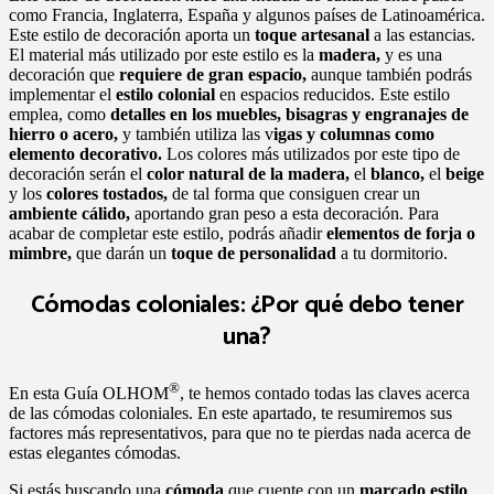
como Francia, Inglaterra, España y algunos países de Latinoamérica.
Este estilo de decoración aporta un
toque artesanal
a las estancias.
El material más utilizado por este estilo es la
madera,
y es una
decoración que
requiere de
gran espacio,
aunque también podrás
implementar el
estilo colonial
en espacios reducidos. Este estilo
emplea, como
detalles en los muebles,
bisagras y engranajes de
hierro o acero,
y también utiliza las v
igas y columnas como
elemento decorativo.
Los colores más utilizados por este tipo de
decoración serán el
color natural de la madera,
el
blanco,
el
beige
y los
colores tostados,
de tal forma que consiguen crear un
ambiente cálido,
aportando gran peso a esta decoración. Para
acabar de completar este estilo, podrás añadir
elementos de forja o
mimbre,
que darán un
toque de personalidad
a tu dormitorio.
Cómodas coloniales: ¿Por qué debo tener
una?
®
En esta Guía OLHOM
, te hemos contado todas las claves acerca
de las cómodas coloniales. En este apartado, te resumiremos sus
factores más representativos, para que no te pierdas nada acerca de
estas elegantes cómodas.
Si estás buscando una
cómoda
que cuente con un
marcado estilo