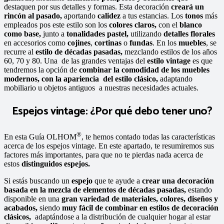
destaquen por sus detalles y formas. Esta decoración
creará un
rincón al pasado,
aportando
calidez
a tus estancias. Los
tonos
más
empleados pos este estilo son los
colores claros,
con el
blanco
como base,
junto a
tonalidades pastel,
utilizando
detalles florales
en accesorios como
cojines
,
cortinas
o
fundas
. En los
muebles
, se
recurre al
estilo de décadas pasadas,
mezclando estilos de los años
60, 70 y 80. Una de las grandes ventajas del
estilo vintage
es que
tendremos la opción de
combinar la comodidad de los muebles
modernos, con la apariencia del estilo clásico,
adaptando
mobiliario u objetos antiguos a nuestras necesidades actuales.
Espejos vintage: ¿Por qué debo tener uno?
®
En esta Guía OLHOM
, te hemos contado todas las características
acerca de los espejos vintage. En este apartado, te resumiremos sus
factores más importantes, para que no te pierdas nada acerca de
estos
distinguidos espejos.
Si estás buscando un
espejo
que te ayude a
crear una decoración
basada en la mezcla de elementos de décadas pasadas,
estando
disponible en una
gran variedad de materiales, colores, diseños y
acabados,
siendo
muy fácil de combinar
en estilos de decoración
clásicos,
adaptándose a la distribución de cualquier hogar al estar