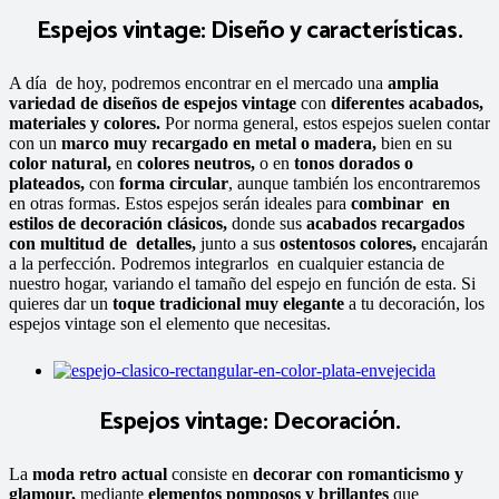
Espejos vintage: Diseño y características.
A día de hoy, podremos encontrar en el mercado una
amplia
variedad
de diseños
de espejos vintage
con
diferentes acabados,
materiales y colores.
Por norma general, estos espejos suelen contar
con un
marco muy recargado en metal o madera,
bien en su
color natural,
en
colores neutros,
o en
tonos dorados o
plateados,
con
forma circular
, aunque también los encontraremos
en otras formas. Estos espejos serán ideales para
combinar en
estilos de decoración clásicos,
donde sus
acabados recargados
con multitud de detalles,
junto a sus
ostentosos colores,
encajarán
a la perfección. Podremos integrarlos en cualquier estancia de
nuestro hogar, variando el tamaño del espejo en función de esta. Si
quieres dar un
toque tradicional muy elegante
a tu decoración, los
espejos vintage son el elemento que necesitas.
Espejos vintage: Decoración.
La
moda retro
actual
consiste en
decorar con romanticismo y
glamour,
mediante
elementos pomposos y brillantes
que