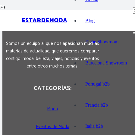
ESTARDEMODA
SOBRE NOSOTROS:
Blog
Elche Showroom
Somos un equipo al que nos apasionan muchas
materias de actualidad, que queremos compartir
contigo: moda, belleza, viajes, noticias y eventos
Barcelona Showroom
entre otros muchos temas.
Portugal b2b
CATEGORÍAS:
Francia b2b
Moda
Eventos de Moda
Italia b2b