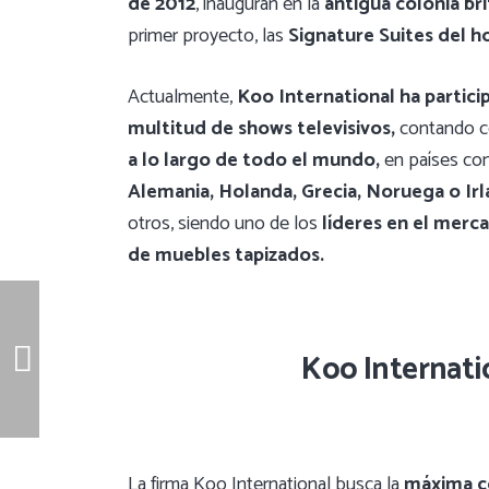
de 2012
, inauguran en la
antigua colonia bri
primer proyecto, las
Signature Suites del h
Actualmente,
Koo International ha partici
multitud de shows televisivos,
contando 
a lo largo de todo el mundo,
en países c
Alemania, Holanda, Grecia, Noruega o Ir
otros, siendo uno de los
líderes en el merc
de muebles tapizados.
Koo Internati
La firma Koo International busca la
máxima c