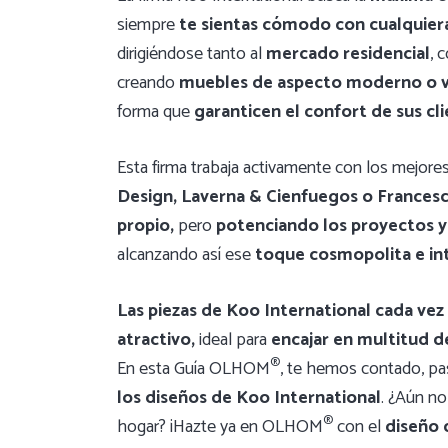
siempre
te sientas cómodo con cualquier
dirigiéndose tanto al
mercado residencial
, 
creando
muebles de aspecto moderno o v
forma que
garanticen el confort de sus cli
Esta firma trabaja activamente con los mejor
Design, Laverna & Cienfuegos o Francesc
propio,
pero
potenciando los proyectos y
alcanzando así ese
toque cosmopolita e in
Las piezas de Koo International cada vez
atractivo,
ideal para
encajar en multitud d
®
En esta Guía OLHOM
, te hemos contado, pa
los diseños de Koo International
. ¿Aún no
®
hogar? ¡Hazte ya en OLHOM
con el
diseño 