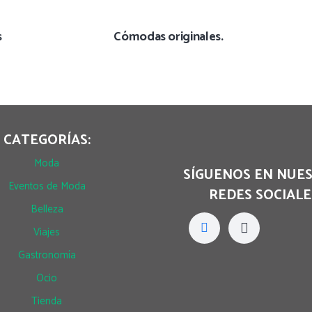
s
Cómodas originales.
CATEGORÍAS:
Moda
SÍGUENOS EN NUE
Eventos de Moda
REDES SOCIALE
Belleza
Viajes
Gastronomía
Ocio
Tienda