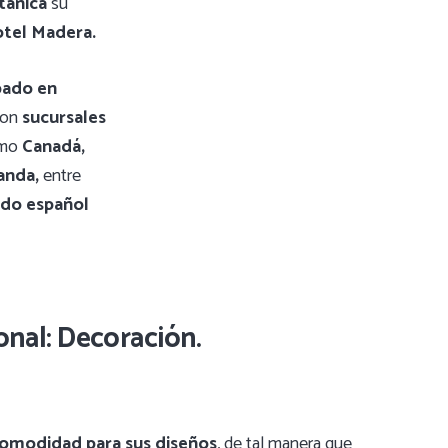
tánica
su
otel Madera.
pado en
con
sucursales
omo
Canadá,
landa,
entre
ado español
onal: Decoración.
omodidad para sus diseños
, de tal manera que