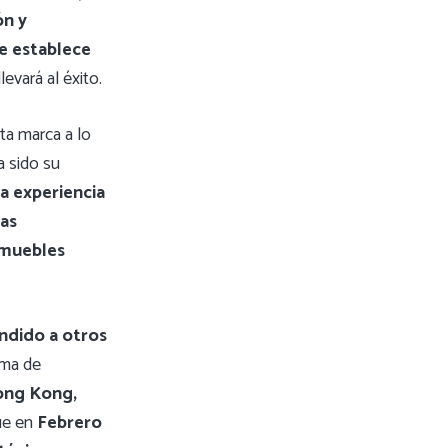
ón y
e establece
levará al éxito.
a marca a lo
a sido su
la experiencia
mas
e muebles
andido a otros
irma de
ong Kong,
que en
Febrero