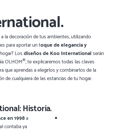
rnational.
a la decoración de tus ambientes, utilizando
les para aportar un t
oque de elegancia y
u hogar? Los
diseños de Koo International
serán
®
 Guía OLHOM
, te explicaremos todas las claves
ra que aprendas a elegirlos y combinarlos de la
n de cualquiera de las estancias de tu hogar.
ional: Historia.
ace en 1998
a
ual contaba ya