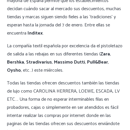
mayoría de España permite que los establecimientos
decidan cuándo sacar al mercado sus descuentos, muchas
tiendas y marcas siguen siendo fieles a las ‘tradiciones’ y
esperan hasta la jornada del 7 de enero. Entre ellas se
encuentra
Inditex
.
La compañía textil española por excelencia da el pistoletazo
de salida a las rebajas en sus diferentes tiendas (
Zara
,
Bershka
,
Stradivarius
,
Massimo Dutti
,
Pull&Bear
,
Oysho
, etc…) este miércoles.
Todas las tiendas ofrecen descuentos también las tiendas
de lujo como CAROLINA HERRERA, LOEWE, ESCADA, LV
ETC…. Una forma de no esperar interminables filas en
probadores, cajas o simplemente en ser atendidos es fácil
intentar realizar las compras por internet donde en las
paginas de las tiendas ofrecen sus descuentos enviándote