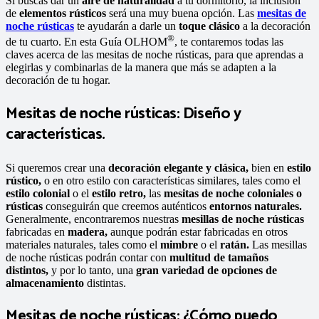
Si buscas dar un
aire de naturalidad
a tu dormitorio, la inclusión
de
elementos rústicos
será una muy buena opción. Las
mesitas de
noche rústicas
te ayudarán a darle un
toque clásico
a la decoración
®
de tu cuarto. En esta Guía OLHOM
, te contaremos todas las
claves acerca de las mesitas de noche rústicas, para que aprendas a
elegirlas y combinarlas de la manera que más se adapten a la
decoración de tu hogar.
Mesitas de noche rústicas: Diseño y
características.
Si queremos crear una
decoración elegante y clásica,
bien en
estilo
rústico,
o en otro estilo con características similares, tales como el
estilo colonial
o el
estilo retro,
las
mesitas de noche coloniales o
rústicas
conseguirán que creemos auténticos
entornos naturales.
Generalmente, encontraremos nuestras
mesillas de noche rústicas
fabricadas en
madera,
aunque podrán estar fabricadas en otros
materiales naturales, tales como el
mimbre
o el
ratán.
Las mesillas
de noche rústicas podrán contar con
multitud de tamaños
distintos,
y por lo tanto, una
gran variedad de opciones de
almacenamiento
distintas.
Mesitas de noche rústicas: ¿Cómo puedo