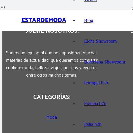
Para el más jugón del barrio.
ESTARDEMODA
Blog
SOBRE NOSOTROS:
Elche Showroom
Somos un equipo al que nos apasionan muchas
materias de actualidad, que queremos compartir
Barcelona Showroom
contigo: moda, belleza, viajes, noticias y eventos
entre otros muchos temas.
Portugal b2b
CATEGORÍAS:
Francia b2b
Moda
Italia b2b