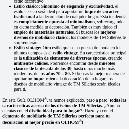
estilo decorativo.
Estilo clásico
:
Sinónimo de elegancia y exclusividad
, el
estilo clásico será ideal para aportar un
toque de carácter
tradicional
a la decoración de cualquier hogar. Esta tendencia
es
completamente opuesta al minimalismo
, sobrecargando
en cierta medida tu decoración. También es muy típico el
empleo de materiales naturales
. Si buscas los
mejores
diseños de mobiliario clásico,
los modelos de TM Sillerias te
sorprenderán.
Estilo vintage:
Otro estilo que se ha puesto de moda en los
últimos tiempos es el
estilo vintage
. Su característica principal
es la
utilización de elementos de diversas épocas,
creando
ambientes cálidos
. Podremos encontrar desde
muebles
clásicos de la década de los 30
, hasta otros mucho más
modernos, de los
años 70 – 80.
Si buscas la mejor manera de
aportar un
toque retro
a la decoración de tu hogar, los
diseños de mobiliario vintage de TM Sillerias serán ideales
para ti.
®
En esta Guía OLHOM
, te hemos explicado, paso a paso,
todas las
características acerca de los diseños de TM Sillerias
. ¿Aún no
cuentas con el
diseño ideal para tu hogar
? ¡Hazte ya con el
elemento de mobiliario de TM Sillerias perfecto para tu
®
decoración al mejor precio en OLHOM
!