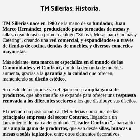
TM Sillerias: Historia.
TM Sillerias nace en 1980
de la mano de su
fundador, Juan
Marco Hernández,
produciendo patas torneadas de mesas y
sillas,
creando así su primer catálogo “Sillas y Mesas para Cocinas y
Catering”, creando una
red comercial
, y
expandiéndose a través
de tiendas de cocina, tiendas de muebles, y diversos comercios
mayoristas.
Más adelante,
esta marca se especializa en el mundo de las
Comunidades y el Contract,
donde la demanda de muebles
aumenta, gracias a la
garantía y la calidad
que ofrecen,
manteniendo su
diseño estético.
Su desde de mejorar se ve reflejado en su
amplia gama de
productos
, que año tras año se expande para ofrecer una
respuesta
renovada a los diferentes sectores
a los que distribuye sus diseños.
El mercado ha posicionado a TM Sillerias como una de las
p
rincipales empresas del sector Contract,
llegando a un
lanzamiento de marca denominada “
Leader Contract
”, abarcando
una
amplia gama de productos,
que van desde
sillas, butacas o
mesas a sofás tapizados
, entre otros elementos decorativos.