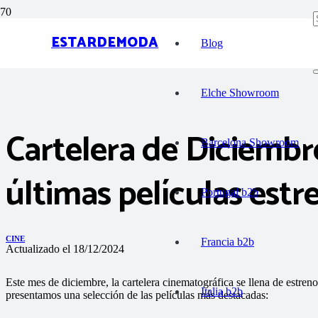
ESTARDEMODA
Blog
Elche Showroom
Cartelera de Diciembr
Barcelona Showroom
últimas películas estr
Portugal b2b
CINE
Francia b2b
Actualizado el
18/12/2024
Este mes de diciembre, la cartelera cinematográfica se llena de estren
Italia b2b
presentamos una selección de las películas más destacadas: