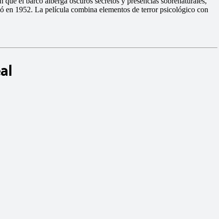
 que el barco alberga oscuros secretos y presencias sobrenaturales,
ió en 1952. La película combina elementos de terror psicológico con
al