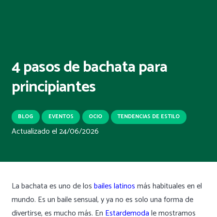
4 pasos de bachata para
principiantes
BLOG
EVENTOS
OCIO
TENDENCIAS DE ESTILO
Actualizado el
24/06/2026
La bachata es uno de los
bailes latinos
más habituales en el
mundo. Es un baile sensual, y ya no es solo una forma de
divertirse, es mucho más. En
Estardemoda
le mostramos