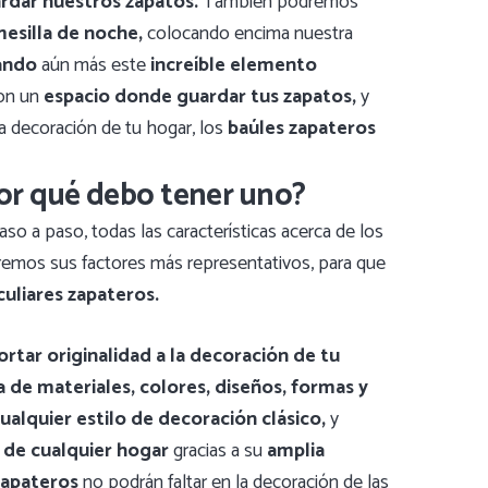
rdar nuestros zapatos.
También podremos
esilla de noche,
colocando encima nuestra
zando
aún más este
increíble elemento
con un
espacio donde guardar tus zapatos,
y
a decoración de tu hogar, los
baúles zapateros
Por qué debo tener uno?
aso a paso, todas las características acerca de los
iremos sus factores más representativos, para que
culiares zapateros.
ortar originalidad a la decoración de tu
 de materiales, colores, diseños, formas y
ualquier estilo
de decoración clásico,
y
n de cualquier hogar
gracias a su
amplia
zapateros
no podrán faltar en la decoración de las