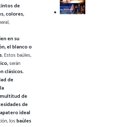
tintos de
s, colores,
eral,
en en su
n, el blanco o
s.
Estos baúles,
ico,
serán
n clásicos.
dad de
la
multitud de
cesidades de
zapatero ideal
ión, los
baúles