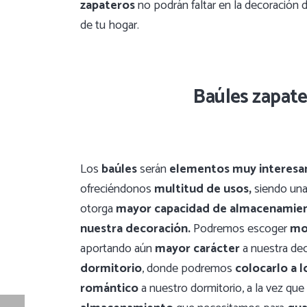
zapateros
no podrán faltar en la decoración d
de tu hogar.
Baúles zapate
Los
baúles
serán
elementos muy interesa
ofreciéndonos
multitud de usos,
siendo un
otorga
mayor capacidad de almacenamie
nuestra decoración.
Podremos escoger
mo
aportando aún
mayor carácter
a nuestra de
dormitorio
, donde podremos
colocarlo a l
romántico
a nuestro dormitorio, a la vez qu