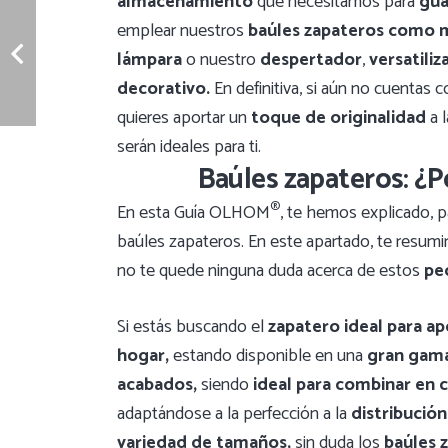
almacenamiento
que necesitamos para
gua
emplear nuestros
baúles zapateros como m
lámpara
o nuestro
despertador
,
versatili
decorativo.
En definitiva, si aún no cuentas 
quieres aportar un
toque de originalidad
a l
serán ideales para ti.
Baúles zapateros: ¿
®
En esta Guía OLHOM
, te hemos explicado, p
baúles zapateros. En este apartado, te resum
no te quede ninguna duda acerca de estos
pe
Si estás buscando el
zapatero ideal para ap
hogar,
estando disponible en una
gran gama
acabados,
siendo
ideal para combinar en c
adaptándose a la perfección a la
distribució
variedad de tamaños,
sin duda los
baúles 