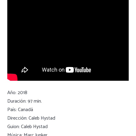
Año: 2018
Duración: 97 min.
País: Canadá
Dirección: Caleb Hystad
Guion: Caleb Hystad
Música: Marc Junker