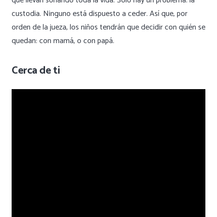
que llevan soñando toda la vida. Solo hay un problema: la
custodia. Ninguno está dispuesto a ceder. Así que, por
orden de la jueza, los niños tendrán que decidir con quién se
quedan: con mamá, o con papá.
Cerca de ti