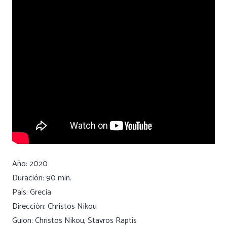
Año: 2020
Duración: 90 min.
País: Grecia
Dirección: Christos Nikou
Guion: Christos Nikou, Stavros Raptis