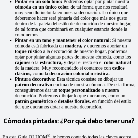
Pintar en un solo tono:
Podremos optar por pintar nuestra
cómoda en un único color,
de tal forma que nos resultará
muy sencillo incluirla en nuestra decoración. Lo único que
deberemos hacer será pintarla del color que más nos guste
dentro de la paleta del estilo de decoración de nuestro hogar,
de tal forma que combinará en cualquier estancia donde la
coloquemos.
Pintar en un tono y mantener el color natural:
Si nuestra
cómoda está fabricada en
madera,
y queremos aportar un
toque rústico
a la decoración de nuestro hogar, podremos
optar por pintar algunas partes de nuestra cómoda, como los
cajones
o la
estructura,
y dejar el resto en el
color natural
de la madera. Muy recomendado si contamos con
estilos
clásicos,
como la
decoración colonial o rústica.
Pintura decorativa:
Esta técnica consiste en dibujar un
patrón decorativo
encima de nuestra cómoda. De esta forma,
conseguiremos dar un
toque personalizado
a nuestra
decoración. Podremos dibujar lo que queramos, como un
patrón geométrico
o
detalles florales,
en función del estilo
del que queramos dotar a nuestra decoración.
Cómodas pintadas: ¿Por qué debo tener una?
®
En esta Guía OLHOM
, te hemos contado todas las claves acerca