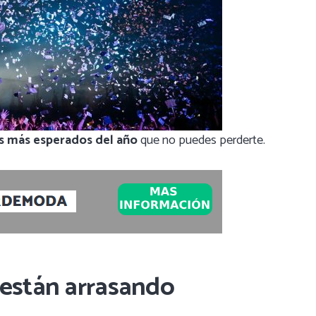
os más esperados del año
que no puedes perderte.
 están arrasando