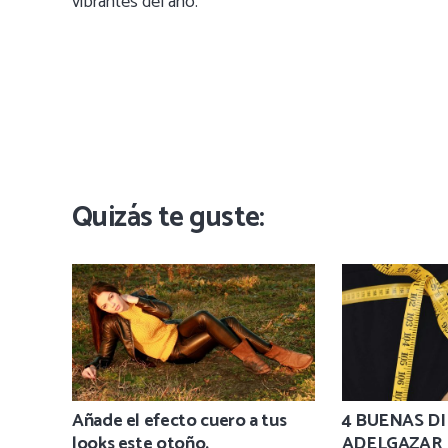
vibrantes del año.
Quizás te guste:
Añade el efecto cuero a tus
4 BUENAS D
looks este otoño.
ADELGAZAR