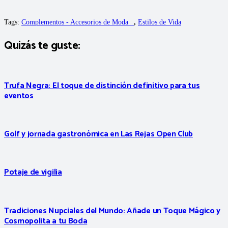
Tags:
Complementos - Accesorios de Moda _
,
Estilos de Vida
Quizás te guste:
Trufa Negra: El toque de distinción definitivo para tus
eventos
Golf y jornada gastronómica en Las Rejas Open Club
Potaje de vigilia
Tradiciones Nupciales del Mundo: Añade un Toque Mágico y
Cosmopolita a tu Boda