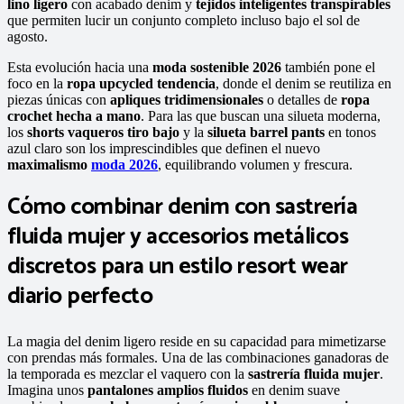
lino ligero
con acabado denim y
tejidos inteligentes transpirables
que permiten lucir un conjunto completo incluso bajo el sol de
agosto.
Esta evolución hacia una
moda sostenible 2026
también pone el
foco en la
ropa upcycled tendencia
, donde el denim se reutiliza en
piezas únicas con
apliques tridimensionales
o detalles de
ropa
crochet hecha a mano
. Para las que buscan una silueta moderna,
los
shorts vaqueros tiro bajo
y la
silueta barrel pants
en tonos
azul claro son los imprescindibles que definen el nuevo
maximalismo
moda 2026
, equilibrando volumen y frescura.
Cómo combinar denim con sastrería
fluida mujer y accesorios metálicos
discretos para un estilo resort wear
diario perfecto
La magia del denim ligero reside en su capacidad para mimetizarse
con prendas más formales. Una de las combinaciones ganadoras de
la temporada es mezclar el vaquero con la
sastrería fluida mujer
.
Imagina unos
pantalones amplios fluidos
en denim suave