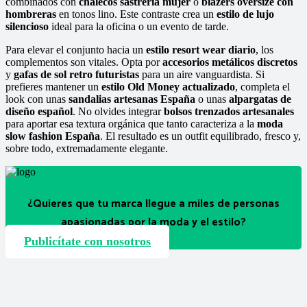
combinados con
chalecos sastrería mujer
o
blazers oversize con
hombreras
en tonos lino. Este contraste crea un
estilo de lujo
silencioso
ideal para la oficina o un evento de tarde.
Para elevar el conjunto hacia un
estilo resort wear diario
, los
complementos son vitales. Opta por
accesorios metálicos discretos
y
gafas de sol retro futuristas
para un aire vanguardista. Si
prefieres mantener un
estilo Old Money actualizado
, completa el
look con unas
sandalias artesanas España
o unas
alpargatas de
diseño español
. No olvides integrar
bolsos trenzados artesanales
para aportar esa textura orgánica que tanto caracteriza a la
moda
slow fashion España
. El resultado es un outfit equilibrado, fresco y,
sobre todo, extremadamente elegante.
¿Quieres que tu marca llegue a miles de personas
apasionadas por la moda y el estilo?
Publicítate con nosotros