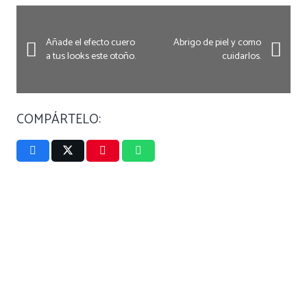
Añade el efecto cuero
Abrigo de piel y como
a tus looks este otoño.
cuidarlos.
COMPÁRTELO: