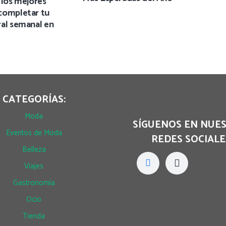
 los mejores
completar tu
al semanal en
CATEGORÍAS:
Moda
SÍGUENOS EN NUE
Eventos de Moda
REDES SOCIALE
Belleza
Viajes
Gastronomía
Ocio
Tienda