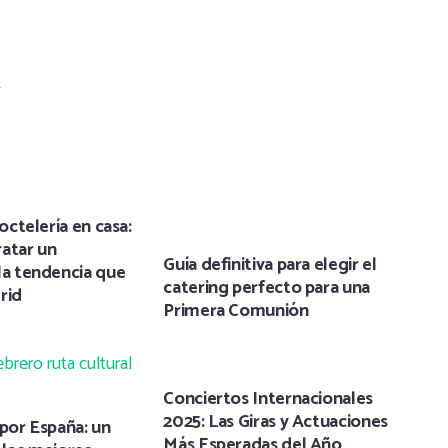
_
coctelería en casa:
atar un
Guía definitiva para elegir el
la tendencia que
catering perfecto para una
rid
Primera Comunión
Conciertos Internacionales
2025: Las Giras y Actuaciones
 por España: un
Más Esperadas del Año