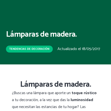
Lámparas de madera.
Actualizado el
18/05/2017
TENDENCIAS DE DECORACIÓN
Lámparas de madera.
¿Buscas una lámpara que aporte un
toque rústico
a tu decoración, a la vez que das la
luminosidad
que necesitan las estancias de tu hogar? Las