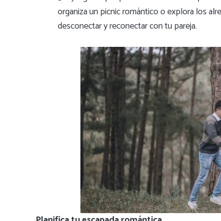
organiza un picnic romántico o explora los alr
desconectar y reconectar con tu pareja.
Planifica tu escapada romántica