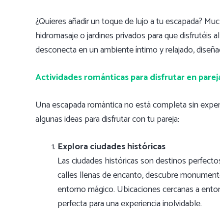
¿Quieres añadir un toque de lujo a tu escapada? Mu
hidromasaje o jardines privados para que disfrutéis a
desconecta en un ambiente íntimo y relajado, diseñ
Actividades románticas para disfrutar en parej
Una escapada romántica no está completa sin experi
algunas ideas para disfrutar con tu pareja:
Explora ciudades históricas
Las ciudades históricas son destinos perfecto
calles llenas de encanto, descubre monumen
entorno mágico. Ubicaciones cercanas a entor
perfecta para una e