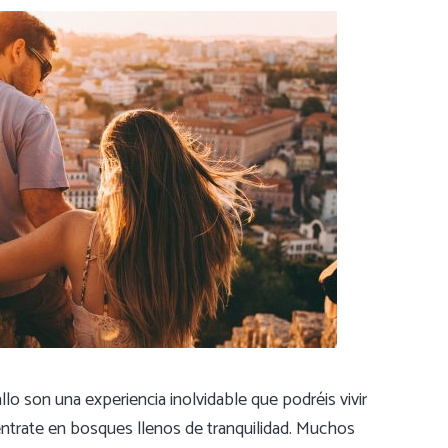
lo son una experiencia inolvidable que podréis vivir
déntrate en bosques llenos de tranquilidad. Muchos