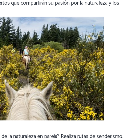
rtos que compartirán su pasión por la naturaleza y los
d de la naturaleza en pareja? Realiza rutas de senderismo,