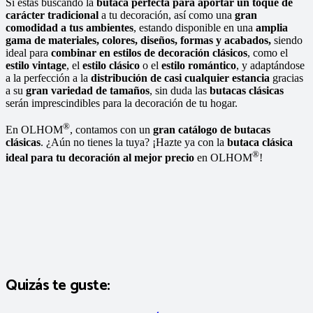
Si estás buscando la
butaca perfecta para aportar un toque de
carácter tradicional
a tu decoración, así como una
gran
comodidad a tus ambientes
, estando disponible en una
amplia
gama de materiales, colores, diseños, formas y acabados,
siendo
ideal para
combinar en estilos de decoración clásicos
, como el
estilo vintage
, el
estilo clásico
o el
estilo romántico
, y adaptándose
a la perfección a la
distribución de casi cualquier estancia
gracias
a su
gran variedad de tamaños
, sin duda las
butacas clásicas
serán imprescindibles para la decoración de tu hogar.
®
En OLHOM
, contamos con un
gran catálogo de butacas
clásicas
. ¿Aún no tienes la tuya? ¡Hazte ya con la
butaca clásica
®
ideal para tu decoración al mejor precio
en OLHOM
!
Quizás te guste: