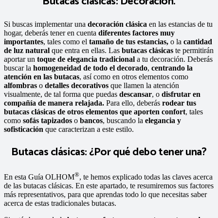
Butacas clásicas: Decoración.
Si buscas implementar una
decoración clásica
en las estancias de tu
hogar, deberás tener en cuenta
diferentes factores muy
importantes
, tales como el
tamaño de tus estancias,
o la
cantidad
de luz natural
que entra en ellas. Las
butacas clásicas
te permitirán
aportar un
toque de elegancia tradicional
a tu decoración. Deberás
buscar la
homogeneidad de todo el decorado
,
centrando la
atención en las butacas
, así como en otros elementos como
alfombras
o
detalles decorativos
que llamen la atención
visualmente, de tal forma que puedas
descansar
, o
disfrutar en
compañía de manera relajada.
Para ello, deberás
rodear tus
butacas clásicas de otros elementos que aporten confort
, tales
como
sofás tapizados
o
bancos
, buscando la
elegancia y
sofisticación
que caracterizan a este estilo.
Butacas clásicas: ¿Por qué debo tener una?
®
En esta Guía OLHOM
, te hemos explicado todas las claves acerca
de las butacas clásicas. En este apartado, te resumiremos sus factores
más representativos, para que aprendas todo lo que necesitas saber
acerca de estas tradicionales butacas.