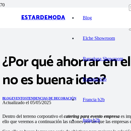
ESTARDEMODA
Blog
Elche Showroom
¿Por qué ahorrar en el
Barcelona Showroom
no es buena idea?
Portugal b2b
BLOG
EVENTOS
TENDENCIAS DE DECORACIÓN
Francia b2b
Actualizado el
05/05/2025
Dentro del terreno corporativo el
catering para evento empresa
es im
Italia b2b
ello que veremos a continuación las razones por las que las empresas 