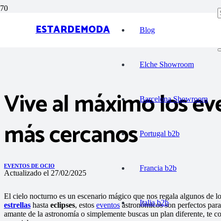
ESTARDEMODA
Blog
Elche Showroom
Vive al máximo los e
Barcelona Showroom
más cercanos
Portugal b2b
EVENTOS DE OCIO
Francia b2b
Actualizado el
27/02/2025
El cielo nocturno es un escenario mágico que nos regala algunos de l
Italia b2b
estrellas
hasta
eclipses
, estos
eventos
astronómicos son perfectos para 
amante de la astronomía o simplemente buscas un plan diferente, te 