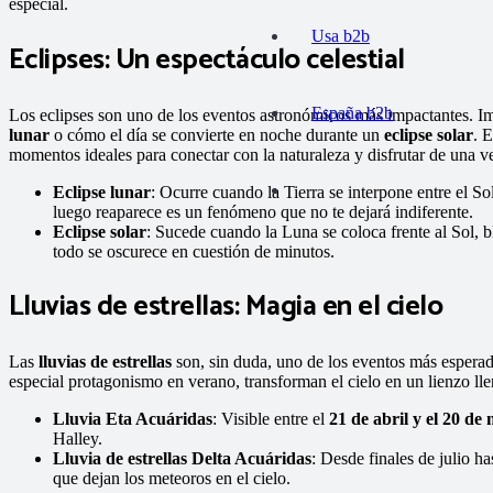
especial.
Usa b2b
Eclipses: Un espectáculo celestial
España b2b
Los eclipses son uno de los eventos astronómicos más impactantes. I
lunar
o cómo el día se convierte en noche durante un
eclipse solar
. 
momentos ideales para conectar con la naturaleza y disfrutar de una ve
Eclipse lunar
: Ocurre cuando la Tierra se interpone entre el S
luego reaparece es un fenómeno que no te dejará indiferente.
Eclipse solar
: Sucede cuando la Luna se coloca frente al Sol, 
todo se oscurece en cuestión de minutos.
Lluvias de estrellas: Magia en el cielo
Las
lluvias de estrellas
son, sin duda, uno de los eventos más espera
especial protagonismo en verano, transforman el cielo en un lienzo ll
Lluvia Eta Acuáridas
: Visible entre el
21 de abril y el 20 de
Halley.
Lluvia de estrellas Delta Acuáridas
: Desde finales de julio ha
que dejan los meteoros en el cielo.